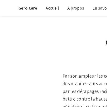
Gero Care
Accueil
À propos
En savo
Par son ampleur les co
des manifestants acco
par les dérapages rac
battre contre la hauss
néolibéral, ce la gout