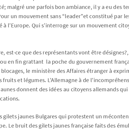
té; malgré une parfois bon ambiance, il y a eu des te
Pour un mouvement sans “leader”et constitué par les
 à l’Europe. Qui s’interroge sur un mouvement citoy
re, est-ce que des représentants vont être désignes?,
 ou en fin grattant la poche du gouvernement frança
locages, le ministère des Affaires étranger à exprim
es fruits et légumes. L’Allemagne à de l’incompréhen
ts jaunes donnent des idées au citoyens allemands qui
cations.
es gilets jaunes Bulgares qui protestent un méconte
e. Le bruit des gilets jaunes française faits des émul