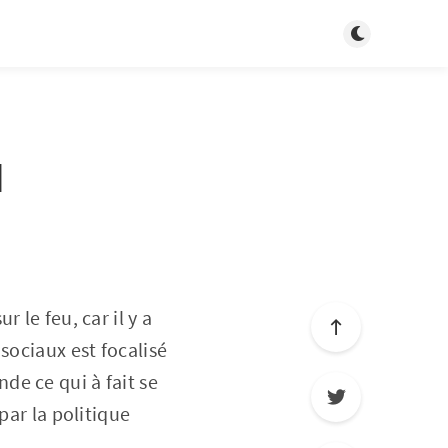
Basculer en m
I
 le feu, car il y a
sociaux est focalisé
e ce qui à fait se
par la politique