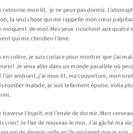
e retourne mon lit, je ne peux pas dormir. L’atmosphè
on, la seul chose qui me rappelle mon cœur palpitant 
se moquent de moi! Mes yeux ricochent aux quatre co
ent qui me chiridien l’âme.
en colère, je suis coriace pour montrer que j’ai mal. 
leurer! Je veux aller dans un monde parallèle où pe
 l’air ambiant, j’ai mon lit, ma couverture, mon orei
s tomber malade, je suis tellement épuise. Voila plu
ormi.
 traverse l’esprit, est l’envie de dormir. Mon cervea
s crier! Je fixe de nouveau le mur. J’ai gâché ma vie,
essaye de devenir celle qu’ils voulaient que je suis. 