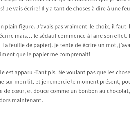
! Je vais écrire! Il y a tant de choses à dire à une fe
n plain figure. J’avais pas vraiment le choix, il faut 
crire mais… le sédatif commence à faire son effet. R
la feuille de papier). je tente de écrire un mot, j’avai
ntiment que le papier me comprenait!
le est apparu -Tant pis! Ne voulant pas que les chos
urne sur mon lit, et je remercie le moment présent, p
me de cœur, et douce comme un bonbon au chocol
ors maintenant.