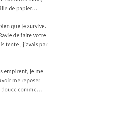
uille de papier…
bien que je survive.
avie de faire votre
s tente , j’avais par
es empirent, je me
ouvoir me reposer
at, douce comme…