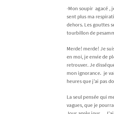
-Mon soupir agacé , j
sent plus ma respirati
dehors. Les gouttes 
tourbillon de pesamm
Merde! merde! Je suis 
en moi, je envie de p
retrouver. Je disséqué
mon ignorance. je vai
heures que j’ai pas d
La seul pensée qui me
vagues, que je pourrai
Jour après jour… J’ai 