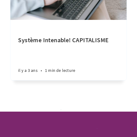
Système Intenable! CAPITALISME
il y a 3 ans
•
1 min de lecture