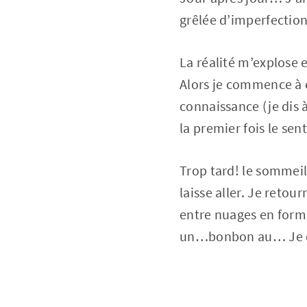
grêlée d’imperfections
La réalité m’explose e
Alors je commence à é
connaissance (je dis à 
la premier fois le se
Trop tard! le sommeil
laisse aller. Je reto
entre nuages en for
un…bonbon au… Je d