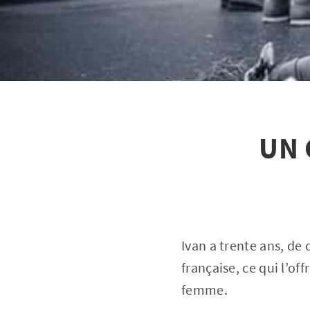
UN 
Ivan a trente ans, de 
française, ce qui l’of
femme.