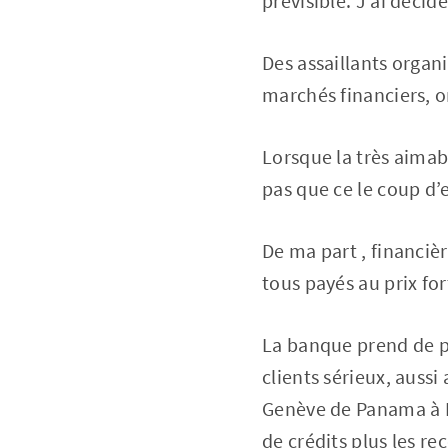
prévisible. J’ai déci
Des assaillants organ
marchés financiers, o
Lorsque la très aimab
pas que ce le coup d’
De ma part , financi
tous payés au prix for
La banque prend de pl
clients sérieux, aus
Genève de Panama à Ro
de crédits plus les re