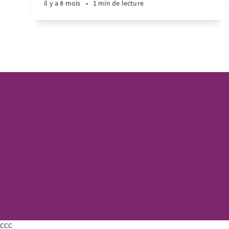
il y a 8 mois
•
1 min de lecture
ссс