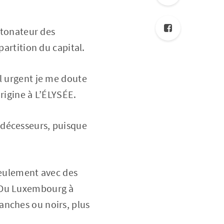
détonateur des
partition du capital.
el urgent je me doute
rigine à L’ÉLYSÉE.
édécesseurs, puisque
seulement avec des
. Du Luxembourg à
anches ou noirs, plus