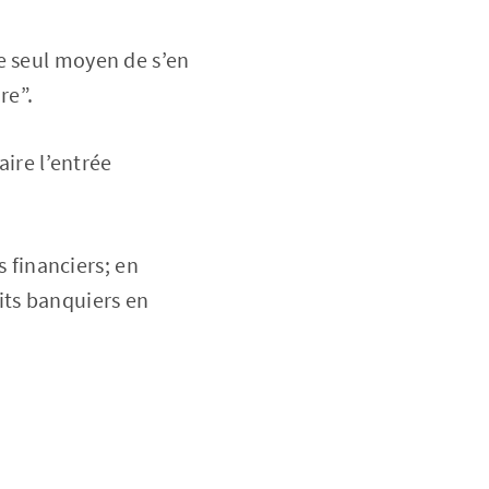
e seul moyen de s’en
re”.
aire l’entrée
s financiers; en
its banquiers en