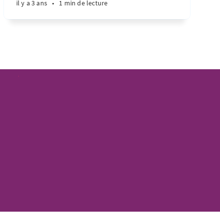
il y a 3 ans
•
1 min de lecture