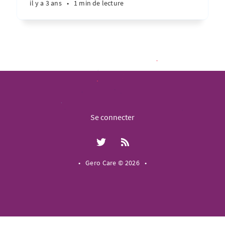
il y a 3 ans
•
1 min de lecture
Se connecter
•
Gero Care © 2026
•